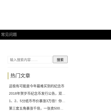
常见问题
热门文章
这极有可能是今年最难买到的纪念币
2018年贺岁币纪念币发行公告，双色铜合金纪念币1月26日开始预约！
1、2、5分纸币市价暴涨3万倍！你拥有几枚？
第三套五角暴涨千倍，一张卖500我真的不敢相信！