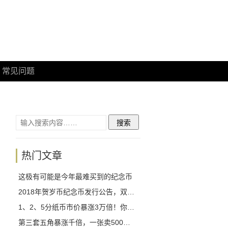
常见问题
热门文章
这极有可能是今年最难买到的纪念币
2018年贺岁币纪念币发行公告，双色铜合金纪念币1月26日开始预约！
1、2、5分纸币市价暴涨3万倍！你拥有几枚？
第三套五角暴涨千倍，一张卖500我真的不敢相信！