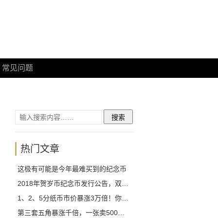
常见问题
热门文章
这极有可能是今年最难买到的纪念币
2018年贺岁币纪念币发行公告，双色铜合金纪念币1月26日开始预约！
1、2、5分纸币市价暴涨3万倍！你拥有几枚？
第三套五角暴涨千倍，一张卖500我真的不敢相信！