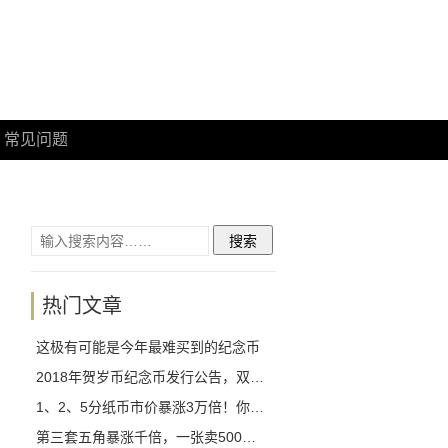
常见问题
热门文章
这极有可能是今年最难买到的纪念币
2018年贺岁币纪念币发行公告，双色铜合金纪念币1月26日开始预约！
1、2、5分纸币市价暴涨3万倍！你拥有几枚？
第三套五角暴涨千倍，一张卖500我真的不敢相信！